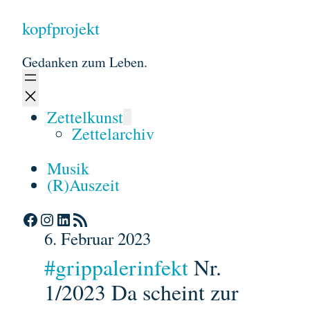
kopfprojekt
Gedanken zum Leben.
Zettelkunst
Zettelarchiv
Musik
(R)Auszeit
https://www.facebook.com/kopfprojekt/
https://www.instagram.com/kopfprojekt/
https://www.linkedin.com/in/robert-m%C3%BCller-2075851a5/?lipi=urn%3Ali%3Apage%3Ad_flagship3_feed%3BZlNhc%2BgJTAWqxtKPsArsSw%3D%3D
RSS-Feed
6. Februar 2023
#grippalerinfekt
Nr.
1/2023 Da scheint zur